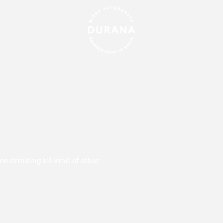
RASSERIE
NOS CRÉATIONS
LA MARQUE DURANA
CO
ime drinking all kind of other