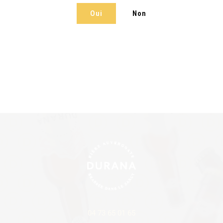
Oui
Non
04 73 65 01 65