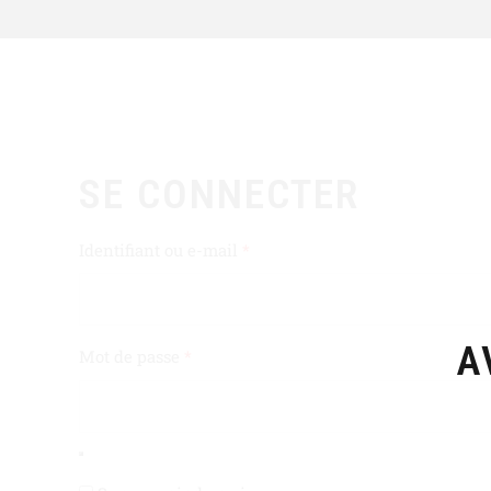
SE CONNECTER
Identifiant ou e-mail
*
A
Mot de passe
*