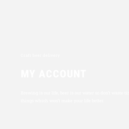
DURANA BEER TOUR
LA B
Craft beer delivery
MY ACCOUNT
Brewing is our life, beer is our water so don’t waste t
things which won’t make your life better.