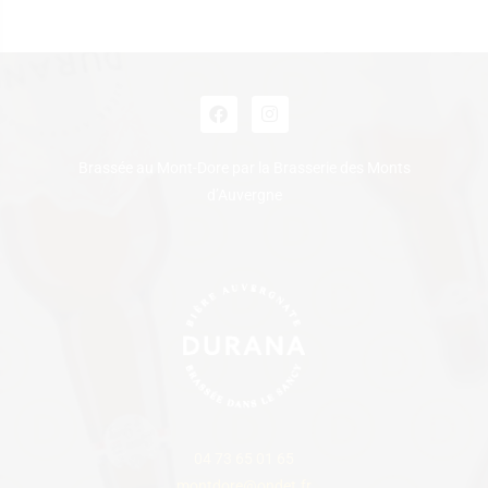
Brassée au Mont-Dore par la Brasserie des Monts
d’Auvergne
04 73 65 01 65
montdore@ondet.fr